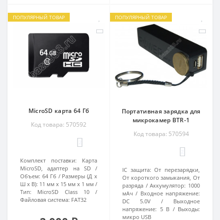
ПОПУЛЯРНЫЙ ТОВАР
ПОПУЛЯРНЫЙ ТОВАР
MicroSD карта 64 Гб
Портативная зарядка для
микрокамер BTR-1
Код товара: 570592
Код товара: 570594
2
2
Комплект поставки:
Карта
MicroSD, адаптер на SD
IC защита:
От перезарядки,
Объем:
64 Гб
Размеры (Д х
От короткого замыкания, От
Ш х В):
11 мм х 15 мм х 1 мм
разряда
Аккумулятор:
1000
Тип:
MicroSD Class 10
мАч
Входное напряжение:
Файловая система:
FAT32
DC 5.0V
Выходное
напряжение:
5 В
Выходы:
микро USB