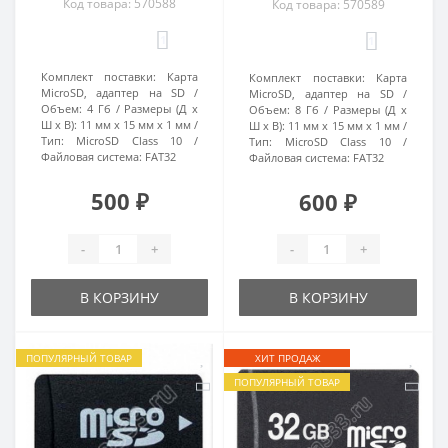
Код товара: 570588
Код товара: 570589
1
1
Комплект поставки:
Карта
Комплект поставки:
Карта
MicroSD, адаптер на SD
MicroSD, адаптер на SD
Объем:
4 Гб
Размеры (Д х
Объем:
8 Гб
Размеры (Д х
Ш х В):
11 мм х 15 мм х 1 мм
Ш х В):
11 мм х 15 мм х 1 мм
Тип:
MicroSD Class 10
Тип:
MicroSD Class 10
Файловая система:
FAT32
Файловая система:
FAT32
500 ₽
600 ₽
-
+
-
+
В КОРЗИНУ
В КОРЗИНУ
ПОПУЛЯРНЫЙ ТОВАР
ХИТ ПРОДАЖ
ПОПУЛЯРНЫЙ ТОВАР