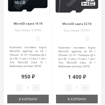
MicroSD карта 16 Гб
MicroSD карта 32 Гб
Код товара: 570590
Код товара: 570591
2
1
Комплект поставки:
Карта
Комплект поставки:
Карта
MicroSD, адаптер на SD
MicroSD, адаптер на SD
Объем:
16 Гб
Размеры (Д х
Объем:
32 Гб
Размеры (Д х
Ш х В):
11 мм х 15 мм х 1 мм
Ш х В):
11 мм х 15 мм х 1 мм
Тип:
MicroSD Class 10
Тип:
MicroSD Class 10
Файловая система:
FAT32
Файловая система:
FAT32
950 ₽
1 400 ₽
-
+
-
+
В КОРЗИНУ
В КОРЗИНУ