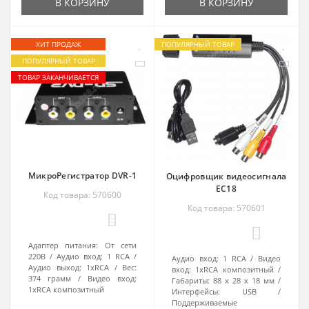
В КОРЗИНУ
В КОРЗИНУ
ХИТ ПРОДАЖ
ПОПУЛЯРНЫЙ ТОВАР
ПОПУЛЯРНЫЙ ТОВАР
ТОВАР ЗАКАНЧИВАЕТСЯ
МикроРегистратор DVR-1
Оцифровщик видеосигнала
EC18
Код товара: 570600
Код товара: 570601
2
2
Адаптер питания:
От сети
220В
Аудио вход:
1 RCA
Аудио вход:
1 RCA
Видео
Аудио выход:
1xRCA
Вес:
вход:
1xRCA композитный
374 грамм
Видео вход:
Габариты:
88 x 28 x 18 мм
1xRCA композитный
Интерфейсы:
USB
Поддерживаемые