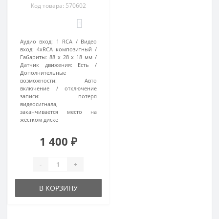
Код товара: 570602
1
Аудио вход:
1 RCA
Видео
вход:
4xRCA композитный
Габариты:
88 x 28 x 18 мм
Датчик движения:
Есть
Дополнительные
возможности:
Авто
включение / отключение
записи: потеря
видеосигнала,
заканчивается место на
жёстком диске
1 400 ₽
-
+
В КОРЗИНУ