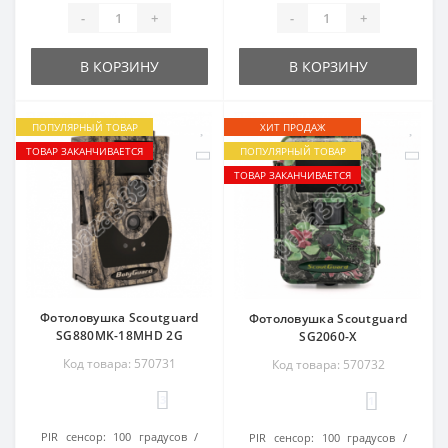
-
+
-
+
В КОРЗИНУ
В КОРЗИНУ
ПОПУЛЯРНЫЙ ТОВАР
ХИТ ПРОДАЖ
ТОВАР ЗАКАНЧИВАЕТСЯ
ПОПУЛЯРНЫЙ ТОВАР
ТОВАР ЗАКАНЧИВАЕТСЯ
Фотоловушка Scoutguard
Фотоловушка Scoutguard
SG880MK-18MHD 2G
SG2060-X
Код товара: 570731
Код товара: 570732
3
1
PIR сенсор:
100 градусов
PIR сенсор:
100 градусов