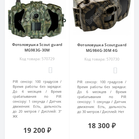
Фотоловушка Scout guard
Фотоловушка Scoutguard
MG983G-30M
MG984G-30M 4G
Код товара: 570729
Код товара: 570730
2
1
PIR сенсор:
100 градусов
PIR сенсор:
100 градусов
Время работы без зарядки:
Время работы без зарядки:
До 4 месяцев
Время
До 6 месяцев
Время
срабатывания по PIR
срабатывания по PIR
сенсору:
1 секунда
Датчик
сенсору:
1 секунда
Датчик
движения:
Есть, дальность
движения:
Есть, дальность
до 20 метров
Дисплей:
3"
до 30 метров
Дисплей:
Нет
ЖК
18 300 ₽
19 200 ₽