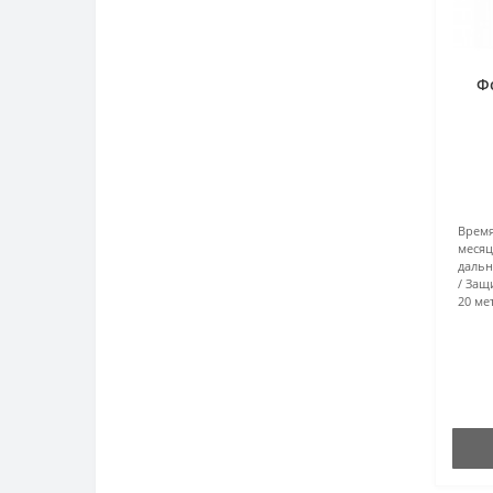
Ф
Врем
месяц
дальн
Защи
20 ме