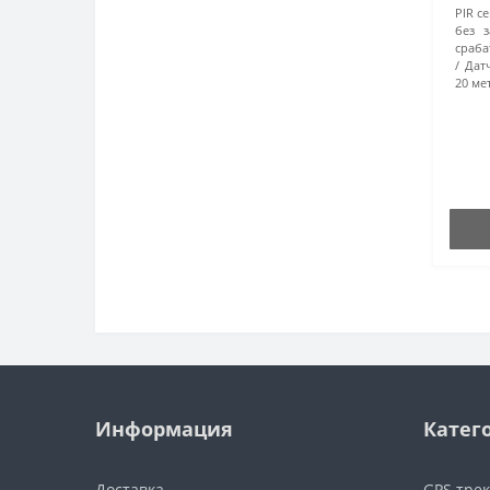
PIR с
без з
сраба
Дат
20 ме
Информация
Катег
Доставка
GPS тре