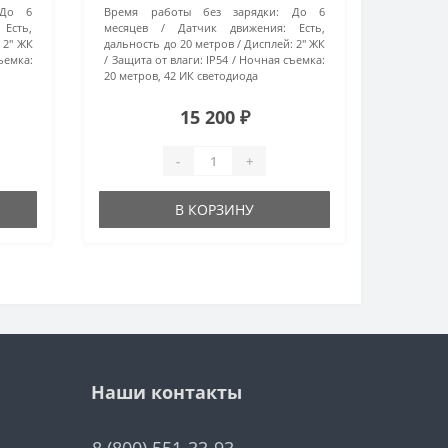
До 6
Время работы без зарядки:
До 6
Есть,
месяцев
Датчик движения:
Есть,
:
2" ЖК
дальность до 20 метров
Дисплей:
2" ЖК
ъемка:
Защита от влаги:
IP54
Ночная съемка:
20 метров, 42 ИК светодиода
15 200 ₽
-
+
В КОРЗИНУ
Наши контакты