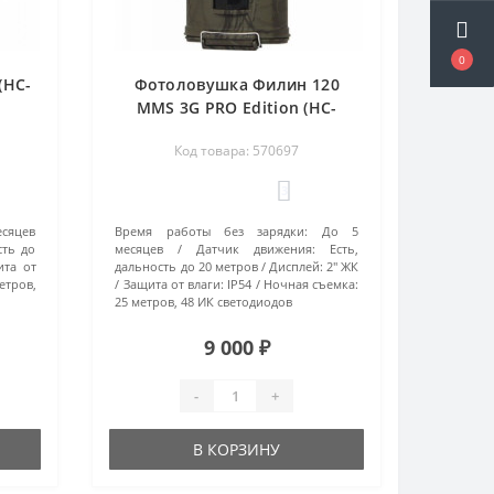
0
(HC-
Фотоловушка Филин 120
MMS 3G PRO Edition (HC-
700G)
Код товара: 570697
3
есяцев
Время работы без зарядки:
До 5
сть до
месяцев
Датчик движения:
Есть,
ита от
дальность до 20 метров
Дисплей:
2" ЖК
етров,
Защита от влаги:
IP54
Ночная съемка:
25 метров, 48 ИК светодиодов
9 000 ₽
-
+
В КОРЗИНУ