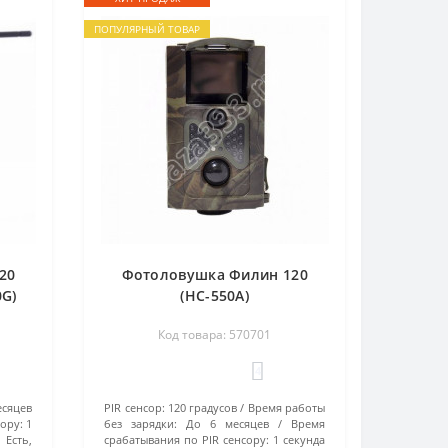
ПОПУЛЯРНЫЙ ТОВАР
20
Фотоловушка Филин 120
0G)
(HC-550A)
Код товара: 570701
4
есяцев
PIR сенсор:
120 градусов
Время работы
ору:
1
без зарядки:
До 6 месяцев
Время
Есть,
срабатывания по PIR сенсору:
1 секунда