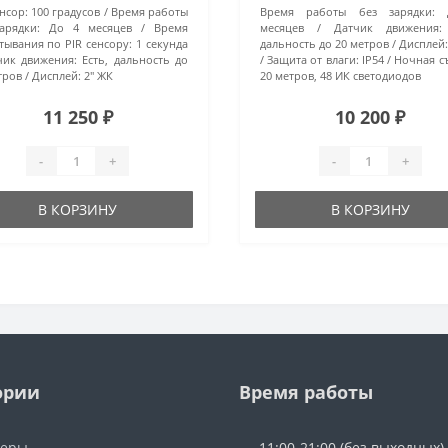
енсор:
100 градусов
Время работы
Время работы без зарядки:
арядки:
До 4 месяцев
Время
месяцев
Датчик движения:
тывания по PIR сенсору:
1 секунда
дальность до 20 метров
Дисплей
чик движения:
Есть, дальность до
Защита от влаги:
IP54
Ночная с
тров
Дисплей:
2" ЖК
20 метров, 48 ИК светодиодов
11 250 ₽
10 200 ₽
-
+
-
+
В КОРЗИНУ
В КОРЗИНУ
ории
Время работы
керы
11:00-21:00 (без выходных).