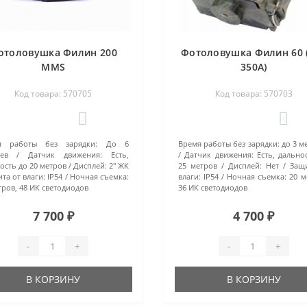
отоловушка Филин 200
Фотоловушка Филин 60 
MMS
350A)
Код товара: 570705
Код товара: 570703
3
4
я работы без зарядки:
До 6
Время работы без зарядки:
до 3 м
ев
Датчик движения:
Есть,
Датчик движения:
Есть, дально
ость до 20 метров
Дисплей:
2" ЖК
25 метров
Дисплей:
Нет
Защ
та от влаги:
IP54
Ночная съемка:
влаги:
IP54
Ночная съемка:
20 м
тров, 48 ИК светодиодов
36 ИК светодиодов
7 700 ₽
4 700 ₽
-
+
-
+
В КОРЗИНУ
В КОРЗИНУ