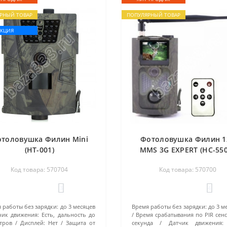
РНЫЙ ТОВАР
ПОПУЛЯРНЫЙ ТОВАР
АКЦИЯ
толовушка Филин Mini
Фотоловушка Филин 1
(HT-001)
MMS 3G EXPERT (HC-55
Код товара: 570704
Код товара: 570700
3
4
 работы без зарядки:
до 3 месяцев
Время работы без зарядки:
до 3 м
чик движения:
Есть, дальность до
Время срабатывания по PIR сенс
тров
Дисплей:
Нет
Защита от
секунда
Датчик движения: