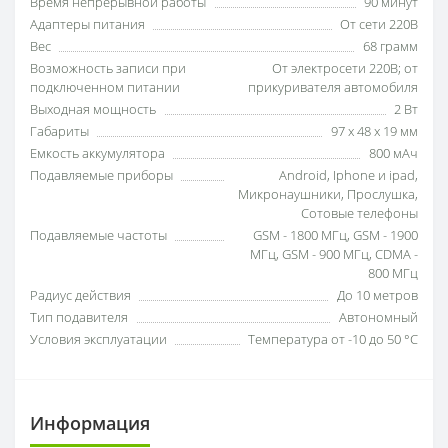
Время непрерывной работы
90 минут
Адаптеры питания
От сети 220В
Вес
68 грамм
Возможность записи при
От электросети 220В; от
подключенном питании
прикуривателя автомобиля
Выходная мощность
2 Вт
Габариты
97 х 48 х 19 мм
Емкость аккумулятора
800 мАч
Подавляемые приборы
Android, Iphone и ipad,
Микронаушники, Прослушка,
Сотовые телефоны
Подавляемые частоты
GSM - 1800 МГц, GSM - 1900
МГц, GSM - 900 МГц, CDMA -
800 МГц
Радиус действия
До 10 метров
Тип подавителя
Автономный
Условия эксплуатации
Температура от -10 до 50 °C
Информация