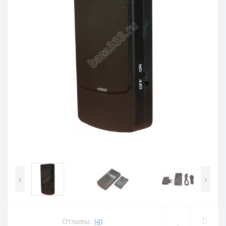
‹
›
Отзывы:
(4)